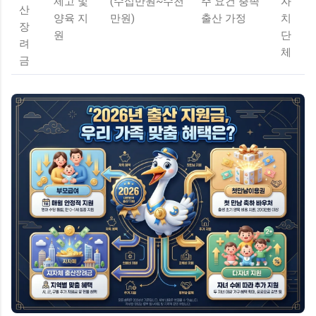
제고 및
(수십만원~수천
주 요건 충족
자
산
양육 지
만원)
출산 가정
치
장
원
단
려
체
금