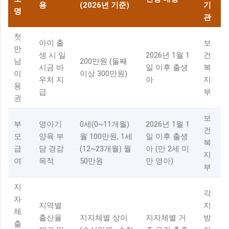
용
(2026년 기준)
기
명
관
첫
아이 출
보
만
생 시 일
2026년 1월 1
건
남
200만원 (둘째
시금 바
일 이후 출생
복
이
이상 300만원)
우처 지
아
지
용
급
부
권
보
부
영아기
0세(0~11개월)
2026년 1월 1
건
모
양육 부
월 100만원, 1세
일 이후 출생
복
급
담 경감
(12~23개월) 월
아 (만 2세 미
지
여
목적
50만원
만 영아)
부
지
각
자
지역별
지
체
출산율
지자체별 상이
지자체별 거
방
출