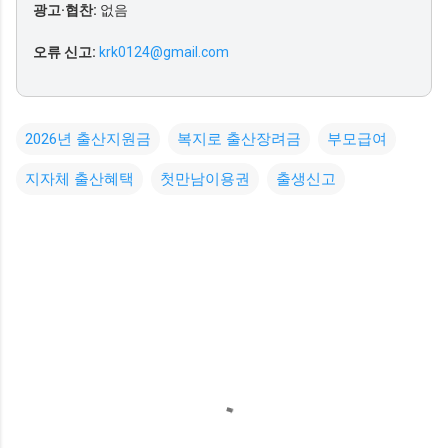
광고·협찬:
없음
오류 신고:
krk0124@gmail.com
2026년 출산지원금
복지로 출산장려금
부모급여
지자체 출산혜택
첫만남이용권
출생신고
댓
글