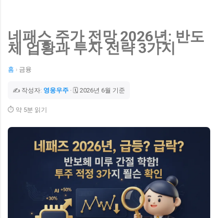
네패스 주가 전망 2026년: 반도
체 업황과 투자 전략 3가지
홈
›
금융
✍️ 작성자:
영웅우주
· 🗓️ 2026년 6월 기준
⏱️ 약 5분 읽기