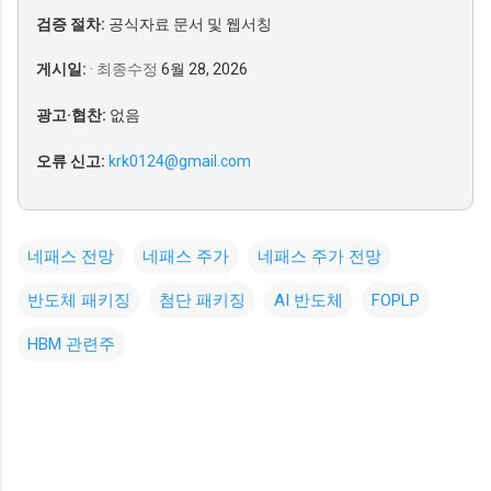
검증 절차:
공식자료 문서 및 웹서칭
게시일:
· 최종수정
6월 28, 2026
광고·협찬:
없음
오류 신고:
krk0124@gmail.com
네패스 전망
네패스 주가
네패스 주가 전망
반도체 패키징
첨단 패키징
AI 반도체
FOPLP
HBM 관련주
댓
글