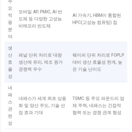
주
요
모바일 AP, PMIC, AI 반
적
AI 가속기, HBM이 통합된
도체 등 다양한 고성능
용
HPC(고성능 컴퓨팅) 칩
비메모리 반도체
분
야
생
산
패널 단위 처리로 대량
웨이퍼 단위 처리로 FOPLP
효
생산에 유리, 제조 원가
대비 생산 효율성 한계, 높
율
경쟁력 우수
은 기술 난이도
성
네
패
네패스가 세계 최초 상용
TSMC 등 주요 파운드리 업
스
화 및 양산 주도, 기술 선
체 주력, 네패스는 간접적
관
점 효과 기대
협력 또는 경쟁 관계 형성
련
성