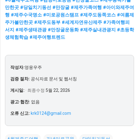
만한곳 #당일치기동선 #만장굴 #제주가족여행 #아이와제주여
행 #제주수국명소 #미로공원스탬프 #제주도동쪽코스 #여름제
주가볼만한곳 #제주도동부 #세계자연유산제주 #가족여행피
서지 #제주생태관광 #만장굴운동화 #제주실내관광지 #초등학
생체험학습 #제주여행트렌드
작성자:
영웅우주
검증 절차:
공식자료 문서 및 웹서칭
게시일:
· 최종수정
5월 22, 2026
광고·협찬:
없음
오류 신고:
krk0124@gmail.com
6월제주도여행
김녕미로공원
당일치기동선