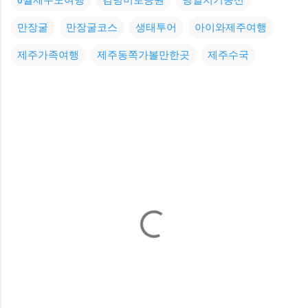
만장굴
만장굴코스
생태투어
아이와제주여행
제주가족여행
제주동쪽가볼만한곳
제주수국
댓
글