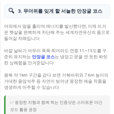
🔍
3. 무더위를 잊게 할 서늘한 만장굴 코스
야외에서 땀을 흘리며 에너지를 발산했다면, 이제 뜨거
운 햇살을 완벽하게 차단해 주는 세계자연유산의 품으로
들어갈 차례입니다.
바깥 날씨가 아무리 푹푹 찌더라도 연중 11~15도를 꾸
준히 유지하는
만장굴 코스
는 냉장고 문을 연 듯한 짜릿
한 상쾌함을 안겨준답니다.
왕복 약 1km 구간을 걷다 보면 거북바위와 7.6m 높이의
거대한 용암석주 등 자연이 빚어낸 웅장한 예술 작품을
생생하게 마주할 수 있습니다.
✅ 웅장한 지형과 함께 찍는 인증샷은 스마트폰 야간
모드 활용 권장