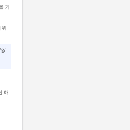
을 가
채워
촬영
한 해