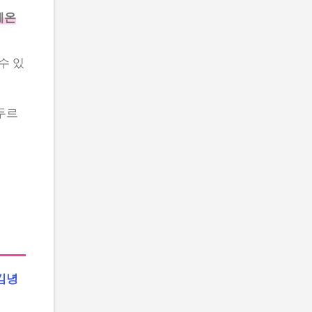
체온
수 있
두르
김녕