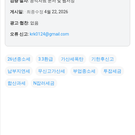
검증 절차:
공식자료 문서 및 웹서칭
게시일:
· 최종수정
4월 22, 2026
광고·협찬:
없음
오류 신고:
krk0124@gmail.com
26년종소세
3.3환급
가산세폭탄
기한후신고
납부지연세
무신고가산세
부업종소세
투잡세금
합산과세
N잡러세금
댓
글