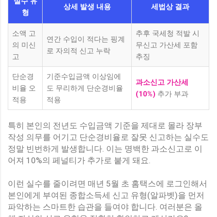
실수 유
상세 발생 내용
세법상 결과
형
소액 고
추후 국세청 적발 시
연간 수입이 적다는 핑계
의 미신
무신고 가산세 포함
로 자의적 신고 누락
고
추징
단순경
기준수입금액 이상임에
과소신고 가산세
비율 오
도 무리하게 단순경비율
(10%)
추가 부과
적용
적용
특히 본인의 전년도 수입금액 기준을 제대로 몰라 장부
작성 의무를 어기고 단순경비율로 잘못 신고하는 실수도
정말 빈번하게 발생합니다. 이는 명백한 과소신고로 이
어져 10%의 페널티가 추가로 붙게 돼요.
이런 실수를 줄이려면 매년 5월 초 홈택스에 로그인해서
본인에게 부여된 종합소득세 신고 유형(알파벳)을 먼저
파악하는 스마트한 습관을 들여야 합니다. 여러분은 올