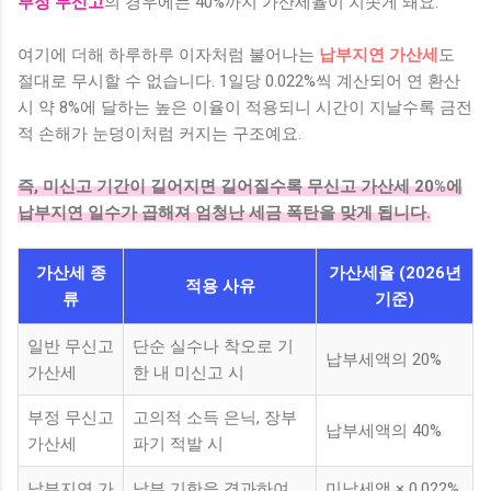
부정 무신고
의 경우에는 40%까지 가산세율이 치솟게 돼요.
여기에 더해 하루하루 이자처럼 불어나는
납부지연 가산세
도
절대로 무시할 수 없습니다. 1일당 0.022%씩 계산되어 연 환산
시 약 8%에 달하는 높은 이율이 적용되니 시간이 지날수록 금전
적 손해가 눈덩이처럼 커지는 구조예요.
즉, 미신고 기간이 길어지면 길어질수록 무신고 가산세 20%에
납부지연 일수가 곱해져 엄청난 세금 폭탄을 맞게 됩니다.
가산세 종
가산세율 (2026년
적용 사유
류
기준)
일반 무신고
단순 실수나 착오로 기
납부세액의 20%
가산세
한 내 미신고 시
부정 무신고
고의적 소득 은닉, 장부
납부세액의 40%
가산세
파기 적발 시
납부지연 가
납부 기한을 경과하여
미납세액 × 0.022%