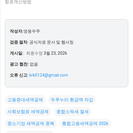
험료계산방법
작성자:
영웅우주
검증 절차:
공식자료 문서 및 웹서칭
게시일:
· 최종수정
3월 23, 2026
광고·협찬:
없음
오류 신고:
krk0124@gmail.com
고용증대세액공제
두루누리 환급액 차감
사회보험료 세액공제
종합소득세 절세
중소기업 세액공제 중복
통합고용세액공제 2026