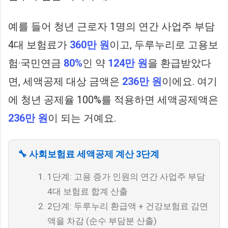
예를 들어 청년 근로자 1명의 연간 사업주 부담
4대 보험료가
360만 원
이고, 두루누리로 고용보
험·국민연금
80%
인 약
124만 원
을 환급받았다
면, 세액공제 대상 금액은
236만 원
이에요. 여기
에 청년 공제율 100%를 적용하면 세액공제액은
236만 원
이 되는 거예요.
🔧 사회보험료 세액공제 계산 3단계
1단계: 고용 증가 인원의 연간 사업주 부담
4대 보험료 합계 산출
2단계: 두루누리 환급액 + 건강보험료 감면
액을 차감 (순수 부담분 산출)