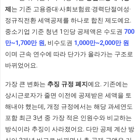
제
는 기존 고용증대·사회보험료·경력단절여성·
정규직전환 세액공제를 하나로 합친 제도예요.
중소기업 기준 청년 1인당 공제액은 수도권
700
만~1,700만 원
, 비수도권
1,000만~2,000만 원
이며 근속 연수에 따라 단가가 올라가는 구조로
바뀌었어요.
가장 큰 변화는
추징 규정 폐지
예요. 기존에는
상시근로자가 줄면 이전에 공제받은 세액을 토
해내야 했는데, 개정 규정에서는 해당 과세연도
포함 최근 3년 중 가장 적은 인원수와 비교하는
방식이라 추징이 사라졌어요. 다만 공제 계산 방