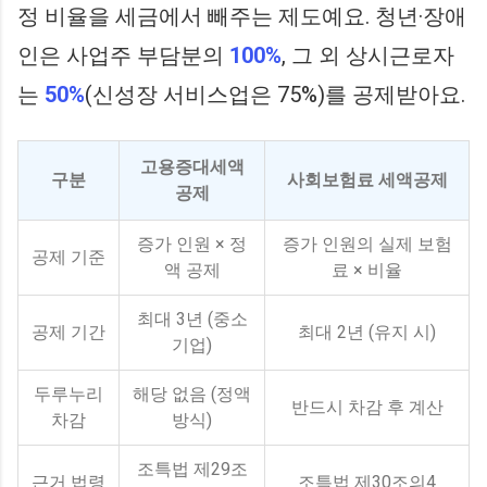
정 비율을 세금에서 빼주는 제도예요. 청년·장애
인은 사업주 부담분의
100%
, 그 외 상시근로자
는
50%
(신성장 서비스업은 75%)를 공제받아요.
고용증대세액
구분
사회보험료 세액공제
공제
증가 인원 × 정
증가 인원의 실제 보험
공제 기준
액 공제
료 × 비율
최대 3년 (중소
공제 기간
최대 2년 (유지 시)
기업)
두루누리
해당 없음 (정액
반드시 차감 후 계산
차감
방식)
조특법 제29조
근거 법령
조특법 제30조의4