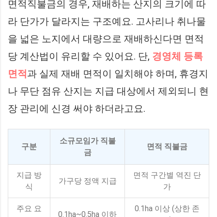
면적직불금의 경우, 재배하는 산지의 크기에 따
라 단가가 달라지는 구조예요. 고사리나 취나물
을 넓은 노지에서 대량으로 재배하신다면 면적
당 계산법이 유리할 수 있어요. 단,
경영체 등록
면적
과 실제 재배 면적이 일치해야 하며, 휴경지
나 무단 점유 산지는 지급 대상에서 제외되니 현
장 관리에 신경 써야 하더라고요.
소규모임가 직불
구분
면적 직불금
금
지급 방
면적 구간별 역진 단
가구당 정액 지급
식
가
주요 요
0.1ha 이상 (상한 존
0.1ha~0.5ha 이하