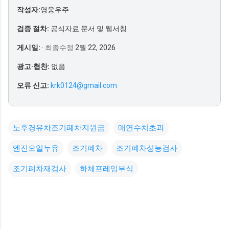
작성자:
영웅우주
검증 절차:
공식자료 문서 및 웹서칭
게시일:
· 최종수정
2월 22, 2026
광고·협찬:
없음
오류 신고:
krk0124@gmail.com
노후경유차조기폐차지원금
매연수치초과
엔진오일누유
조기폐차
조기폐차성능검사
조기폐차재검사
하체프레임부식
댓
글