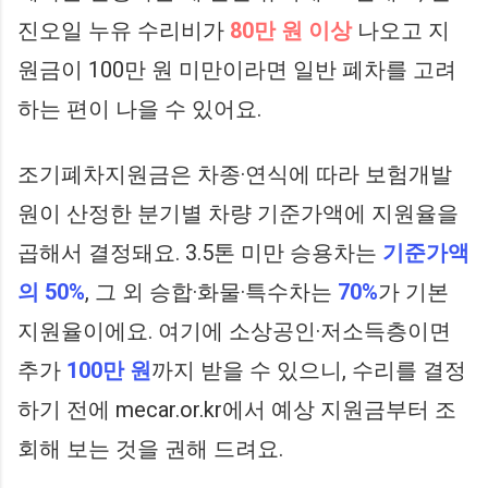
진오일 누유 수리비가
80만 원 이상
나오고 지
원금이 100만 원 미만이라면 일반 폐차를 고려
하는 편이 나을 수 있어요.
조기폐차지원금은 차종·연식에 따라 보험개발
원이 산정한 분기별 차량 기준가액에 지원율을
곱해서 결정돼요. 3.5톤 미만 승용차는
기준가액
의 50%
, 그 외 승합·화물·특수차는
70%
가 기본
지원율이에요. 여기에 소상공인·저소득층이면
추가
100만 원
까지 받을 수 있으니, 수리를 결정
하기 전에 mecar.or.kr에서 예상 지원금부터 조
회해 보는 것을 권해 드려요.