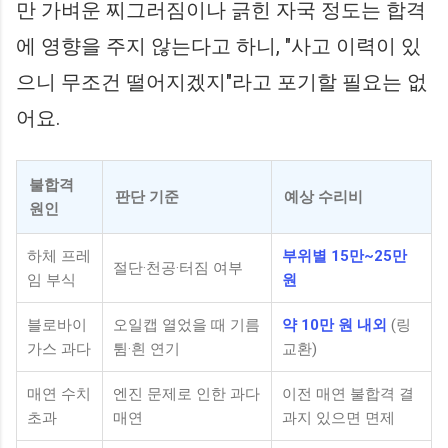
만 가벼운 찌그러짐이나 긁힌 자국 정도는 합격
에 영향을 주지 않는다고 하니, "사고 이력이 있
으니 무조건 떨어지겠지"라고 포기할 필요는 없
어요.
불합격
판단 기준
예상 수리비
원인
하체 프레
부위별 15만~25만
절단·천공·터짐 여부
임 부식
원
블로바이
오일캡 열었을 때 기름
약 10만 원 내외
(링
가스 과다
튐·흰 연기
교환)
매연 수치
엔진 문제로 인한 과다
이전 매연 불합격 결
초과
매연
과지 있으면 면제