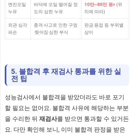
엔진오일
바닥에 오일 떨어질 정
10만~80만 원+
(위
누유
도의 심한 누유
치에 따라)
외관 심각
충격·사고로 인한 구멍
판금·용접 등 부위별
파손
·찢어짐·심한 부식
상이
5. 불합격 후 재검사 통과를 위한 실
전 팁
성능검사에서 불합격을 받았더라도 바로 포기
할 필요는 없어요. 불합격 사유에 해당하는 부분
을 수리한 뒤
재검사
를 받으면 통과할 수 있거든
요. 다만 확인해 보니, 이미 불합격 판정을 받은