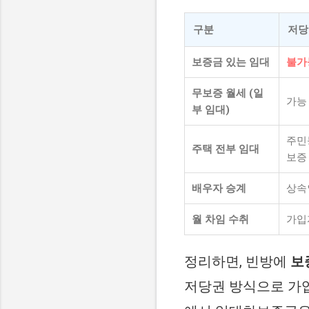
구분
저당
보증금 있는 임대
불가
무보증 월세 (일
가능 
부 임대)
주민
주택 전부 임대
보증
배우자 승계
상속
월 차임 수취
가입
정리하면, 빈방에
보
저당권 방식으로 