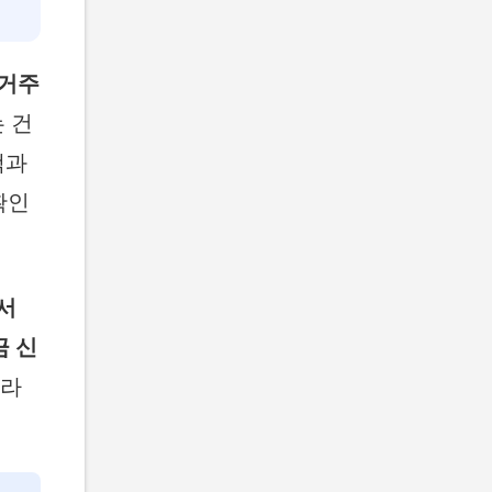
실거주
 건
택과
확인
서
 신
따라