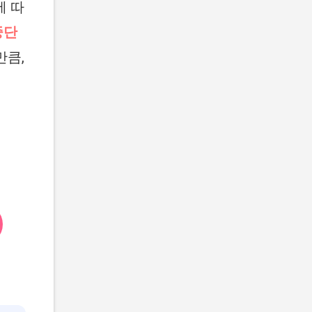
에 따
중단
만큼,