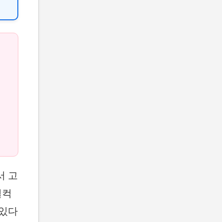
서 고
덜컥
 있다