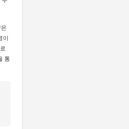
량은
명이
으로
을 통