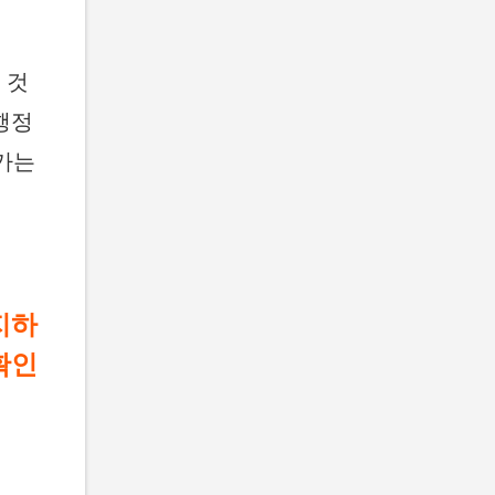
 것
행정
가는
지하
확인