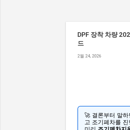
DPF 장착 차량 2
드
2월 24, 2026
🚀 결론부터 말하
고 조기폐차를 진
미리
조기폐차지