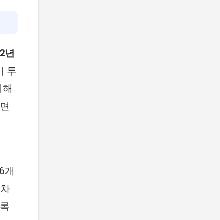
2년
이 투
이해
하면
6개
 차
수록