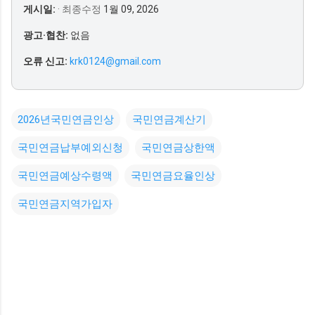
게시일:
· 최종수정
1월 09, 2026
광고·협찬:
없음
오류 신고:
krk0124@gmail.com
2026년국민연금인상
국민연금계산기
국민연금납부예외신청
국민연금상한액
국민연금예상수령액
국민연금요율인상
국민연금지역가입자
댓
글