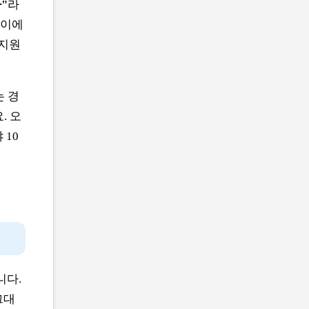
"
라
사이에
 지원
 경
. 오
 10
니다.
그대