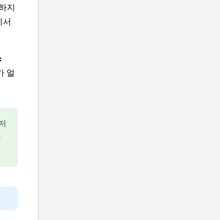
숙하지
에서
:
가 얼
저
주