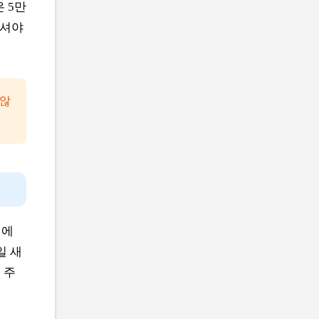
 5만
하셔야
 않
터에
일 새
 주