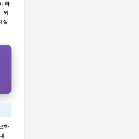
이 확
가 되
하실
필요한
안내