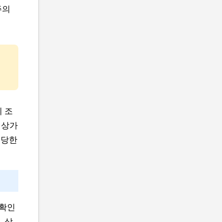
주의
 조
 상가
해당한
실확인
. 상