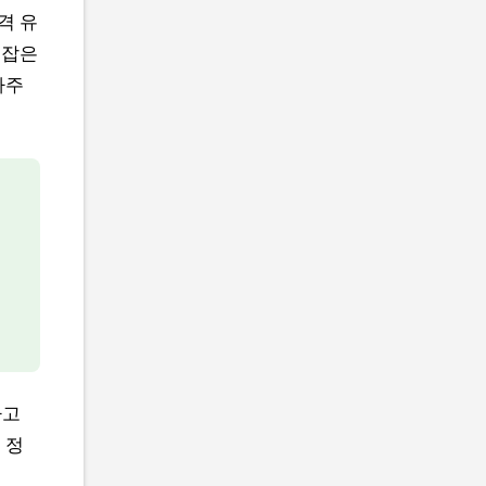
격 유
 잡은
아주
라고
 정