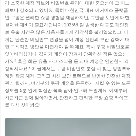
리 소중한 계정 정보와 비밀번호 관리에 대한 중요성이 그 어느
때보다 강조되고 있어요. 특히 대한민국 대표 이커머스 플랫폼
인 쿠팡은 편리한 쇼핑 경험을 제공하지만, 그만큼 보안에 대한
철저한 대비가 필요하답니다. 2025년 말 발생한 대규모 개인정
보 유출 사건은 많은 사용자들에게 경각심을 불러일으켰고, 이
제는 단순한 비밀번호 변경을 넘어 계정 전반의 보안 강화에 대
한 구체적인 방안을 마련해야 할 때예요. 혹시 쿠팡 비밀번호를
잊어버리셨거나, 갑자기 계정이 잠겨서 당황하신 적은 없으신
가요? 혹은 최근 유출 사고 소식을 듣고 내 계정은 안전한지 걱
정되시나요? 이 글에서는 쿠팡 비밀번호 분실 시 찾는 방법부터
계정 잠금 해제, 그리고 최신 보안 트렌드를 반영한 안전한 계정
관리 팁까지, 여러분의 쿠팡 계정을 든든하게 지킬 수 있는 모든
정보를 5분 안에 핵심만 쏙쏙 담아 안내해 드릴게요. 이제부터
차근차근 함께 알아가면서, 안전하고 편리한 쿠팡 쇼핑 라이프
를 다시 찾아봐요!