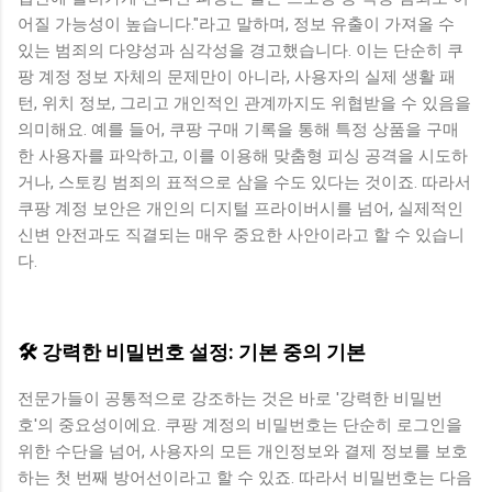
어질 가능성이 높습니다."라고 말하며, 정보 유출이 가져올 수
있는 범죄의 다양성과 심각성을 경고했습니다. 이는 단순히 쿠
팡 계정 정보 자체의 문제만이 아니라, 사용자의 실제 생활 패
턴, 위치 정보, 그리고 개인적인 관계까지도 위협받을 수 있음을
의미해요. 예를 들어, 쿠팡 구매 기록을 통해 특정 상품을 구매
한 사용자를 파악하고, 이를 이용해 맞춤형 피싱 공격을 시도하
거나, 스토킹 범죄의 표적으로 삼을 수도 있다는 것이죠. 따라서
쿠팡 계정 보안은 개인의 디지털 프라이버시를 넘어, 실제적인
신변 안전과도 직결되는 매우 중요한 사안이라고 할 수 있습니
다.
🛠️ 강력한 비밀번호 설정: 기본 중의 기본
전문가들이 공통적으로 강조하는 것은 바로 '강력한 비밀번
호'의 중요성이에요. 쿠팡 계정의 비밀번호는 단순히 로그인을
위한 수단을 넘어, 사용자의 모든 개인정보와 결제 정보를 보호
하는 첫 번째 방어선이라고 할 수 있죠. 따라서 비밀번호는 다음