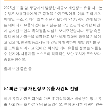
2025년 11월 말, 쿠팡에서 발생한 대규모 개인정보 유출 사고는
수많은 사용자들에게 큰 충격을 안겨주었어요. 이름, 전화번호,
이메일, 주소, 심지어 일부 주문 정보까지 약 3,370만 건에 달하
는 데이터가 유출되었다는 사실은 온라인 쇼핑의 편리함 이면
에 숨겨진 보안의 취약점을 여실히 보여주었답니다. 쿠팡 측은
즉각 공식 사과문을 발표하고 보안 체계 강화에 총력을 기울이
고 있으며, 민관합동조사단과 긴밀히 협력하여 재발 방지를 위
한 노력을 이어가고 있어요. 하지만 이미 유출된 정보는 되돌릴
수 없기에, 사용자들 스스로의 적극적인 보안 조치가 무엇보다
중요해졌어요.
함께 보면 좋은 글:
📈 최근 쿠팡 개인정보 유출 사건의 전말
이번 유출 사건은 과거의 다른 IT 기업들에서 발생했던 정보 유
출 사고와는 또 다른 양상을 보였어요. 특히 퇴사한 직원이 인증