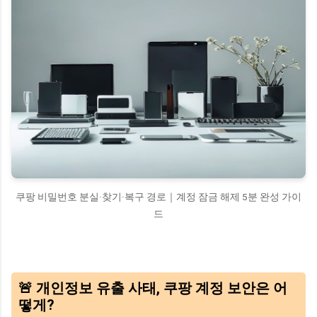
쿠팡 비밀번호 분실·찾기·복구 경로｜계정 잠금 해제 5분 완성 가이
드
🚨 개인정보 유출 사태, 쿠팡 계정 보안은 어
떻게?