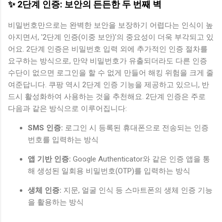
✨ 2단계 인증: 보안의 든든한 두 번째 벽
비밀번호만으로는 완벽한 보안을 보장하기 어렵다는 인식이 높
아지면서, '2단계 인증(이중 보안)'의 중요성이 더욱 부각되고 있
어요. 2단계 인증은 비밀번호 입력 외에 추가적인 인증 절차를
요구하는 방식으로, 만약 비밀번호가 유출되더라도 다른 인증
수단이 없으면 로그인을 할 수 없게 만들어 해킹 위험을 크게 줄
여준답니다. 쿠팡 역시 2단계 인증 기능을 제공하고 있으니, 반
드시 활성화하여 사용하는 것을 추천해요. 2단계 인증은 주로
다음과 같은 방식으로 이루어집니다:
SMS 인증:
로그인 시 등록된 휴대폰으로 전송되는 인증
번호를 입력하는 방식
앱 기반 인증:
Google Authenticator와 같은 인증 앱을 통
해 생성된 일회용 비밀번호(OTP)를 입력하는 방식
생체 인증:
지문, 얼굴 인식 등 스마트폰의 생체 인증 기능
을 활용하는 방식