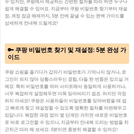
수 있지만, 쿠팡에서 제공하는 간편한 절차를 따라 하면 누구나
쉽게 해결할 수 있어요. 지금부터 쿠팡 비밀번호 찾기부터 재설
정, 계정 잠금 해제까지, 5분 안에 끝낼 수 있는 완벽 가이드를
상세하게 안내해 드릴게요!
🔑 쿠팡 비밀번호 찾기 및 재설정: 5분 완성 가
이드
쿠팡 쇼핑을 즐기다가 갑자기 비밀번호가 기억나지 않거나, 로
그인이 되지 않아 당황스러우신 경험, 다들 한 번쯤은 있으실 거
예요. 특히 비밀번호를 여러 사이트에서 동일하게 사용하거나,
너무 복잡하게 설정해두면 더욱 잊어버리기 쉽죠. 하지만 걱정
하지 마세요! 쿠팡은 사용자들이 비밀번호를 잊어버렸을 때 쉽
고 빠르게 찾고 재설정할 수 있도록 명확한 절차를 마련해두고
있답니다. 복잡한 과정 없이 몇 단계만 거치면 새로운 비밀번호
로 바로 로그인할 수 있으니, 지금부터 안내해 드리는 방법을 차
근차근 따라 해 보세요. 5분이면 충분히 해결할 수 있어요!