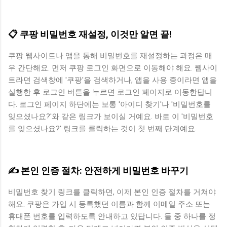
📋 쿠팡 비밀번호 재설정, 이것만 알면 끝!
쿠팡 웹사이트나 앱을 통해 비밀번호를 재설정하는 과정은 매
우 간단해요. 먼저 쿠팡 로그인 화면으로 이동해야 해요. 웹사이
트라면 검색창에 '쿠팡'을 검색하거나, 앱을 사용 중이라면 앱을
실행한 후 로그인 버튼을 누르면 로그인 페이지로 이동한답니
다. 로그인 페이지 하단에는 보통 '아이디 찾기'나 '비밀번호를
잊으셨나요?'와 같은 링크가 보이실 거예요. 바로 이 '비밀번호
를 잊으셨나요?' 링크를 클릭하는 것이 첫 번째 단계예요.
✍️ 본인 인증 절차: 안전하게 비밀번호 바꾸기
비밀번호 찾기 링크를 클릭하면, 이제 본인 인증 절차를 거쳐야
해요. 쿠팡은 가입 시 등록했던 이름과 함께 이메일 주소 또는
휴대폰 번호를 입력하도록 안내하고 있답니다. 둘 중 하나를 정