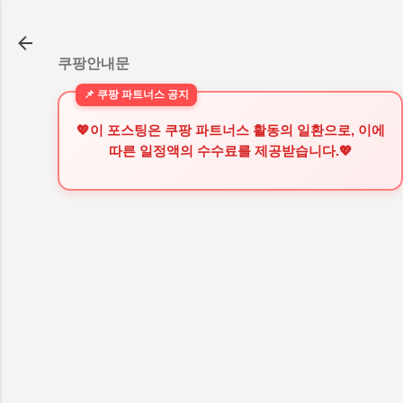
기본 콘텐츠로 건너뛰기
쿠팡안내문
💖이 포스팅은 쿠팡 파트너스 활동의 일환으로, 이에
따른 일정액의 수수료를 제공받습니다.💖