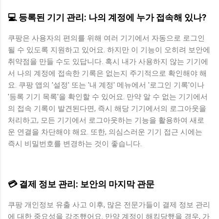
💻 등록된 기기 관리: 나의 계정에 누가 접속해 있나?
쿠팡은 사용자의 편의를 위해 여러 기기에서 자동으로 로그인
될 수 있도록 지원하고 있어요. 하지만 이 기능이 오히려 보안에
취약점을 만들 수도 있답니다. 혹시 내가 사용하지 않는 기기에
서 나의 계정에 접속한 기록은 없는지 주기적으로 확인해야 해
요. 쿠팡 앱의 '설정' 또는 '내 계정' 메뉴에서 '로그인 기록'이나
'등록 기기 목록'을 확인할 수 있어요. 만약 알 수 없는 기기에서
의 접속 기록이 발견된다면, 즉시 해당 기기에서의 로그아웃을
처리하고, 모든 기기에서 로그아웃하는 기능을 활용하여 새로
운 연결을 차단해야 해요. 또한, 의심스러운 기기 접근 시에는
즉시 비밀번호를 변경하는 것이 좋습니다.
💳 결제 정보 관리: 보안의 마지막 관문
쿠팡 개인정보 유출 사고 이후, 많은 전문가들이 결제 정보 관리
에 대한 중요성을 강조했어요. 만약 계정이 해킹당했을 경우, 가