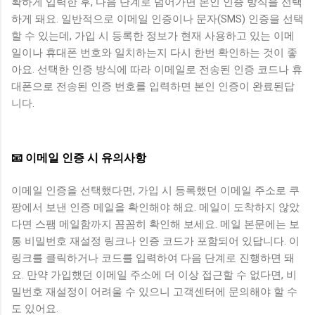
확하게 입력한 후, 다음 단계로 넘어가면 본인 인증 방식을 선택
하게 돼요. 일반적으로 이메일 인증이나 문자(SMS) 인증을 선택
할 수 있는데, 가입 시 등록한 정보가 현재 사용하고 있는 이메
일이나 휴대폰 번호와 일치하는지 다시 한번 확인하는 것이 좋
아요. 선택한 인증 방식에 따라 이메일로 전송된 인증 코드나 휴
대폰으로 전송된 인증 번호를 입력하면 본인 인증이 완료된답
니다.
📧 이메일 인증 시 유의사항
이메일 인증을 선택했다면, 가입 시 등록했던 이메일 주소로 쿠
팡에서 보낸 인증 메일을 확인해야 해요. 메일이 도착하지 않았
다면 스팸 메일함까지 꼼꼼히 확인해 보세요. 메일 본문에는 보
통 비밀번호 재설정 링크나 인증 코드가 포함되어 있답니다. 이
링크를 클릭하거나 코드를 입력하여 다음 단계로 진행하면 돼
요. 만약 가입했던 이메일 주소에 더 이상 접근할 수 없다면, 비
밀번호 재설정이 어려울 수 있으니 고객센터에 문의해야 할 수
도 있어요.