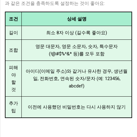
과 같은 조건을 충족하도록 설정하는 것이 좋아요:
조건
상세 설명
길이
최소 8자 이상 (길수록 좋아요)
영문 대문자, 영문 소문자, 숫자, 특수문자
조합
(!@#$%^&* 등)를 모두 포함
피해
아이디(이메일 주소)와 같거나 유사한 경우, 생년월
야
일, 전화번호, 연속된 숫자/문자 (예: 123456,
할
abcdef)
것
추가
이전에 사용했던 비밀번호는 다시 사용하지 않기
팁