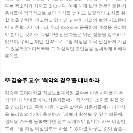
다는 목소리가 커지고 있습니다. 이에 대해 보안 전문가들은 사
용자들이 적극적으로 보안 의식을 높이고, 실질적인 조치를 취
할 것을 강력히 권고하고 있어요. 단순히 기업의 보안 시스템에
만 의존할 것이 아니라, 우리 스스로도 꼼꼼하게 계정을 관리해
야 한다는 것이죠. 그렇다면 전문가들은 어떤 점들을 강조하고
있으며, 우리는 어떤 전략으로 쿠팡 계정을 더욱 안전하게 지킬
수 있을까요? 이제부터 그 핵심적인 조언들을 상세하게 파헤쳐
볼게요.
💡 김승주 교수: '최악의 경우'를 대비하라
김승주 고려대학교 정보보호대학원 교수는 이번 사태를 매우
심각하게 받아들이며, 사용자들에게 즉각적인 조치를 취할 것
을 강조했어요. 특히 다음과 같은 발언은 사용자들에게 경각심
을 불러일으키기에 충분하죠. "피해가 확산될 수 있기 때문에,
결제용 카드를 등록했다면 전부 삭제해야 합니다. 카드 비밀번
호와 쿠팡 계정 비밀번호도 바꿀 수 있다면 바꾸는 것이 좋습니