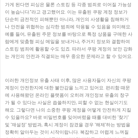
가게 된다면 피싱은 물론 스토킹 등 각종 범죄로 이어질 가능성
이 높습니다."라고 경고했어요. 이는 유출된 쿠팡 계정 정보가
단순히 금전적인 피해뿐만 아니라, 개인의 사생활을 침해하거
나 안전을 위협하는 심각한 범죄에 악용될 수 있음을 의미해요.
예를 들어, 유출된 주문 정보를 바탕으로 특정 상품을 구매한 사
람에게 맞춤형 피싱 메일을 보내거나, 주거지 정보와 결합하여
스토킹 범죄에 활용할 수도 있죠. 따라서 쿠팡 계정의 보안 강화
는 개인의 안전과 직결되는 매우 중요한 문제라고 할 수 있어요.
이러한 개인정보 유출 사태 이후, 많은 사용자들이 자신의 쿠팡
계정이 안전한지에 대한 불안감을 느끼고 있어요. 편리함 때문
에 사용해왔던 온라인 플랫폼이 오히려 개인정보 유출의 창구
가 될 수 있다는 사실은 씁쓸하지만, 피할 수 없는 현실이기도
해요. 그렇다면 나의 소중한 쿠팡 계정을 어떻게 안전하게 지킬
수 있을까요? 바로 비밀번호를 잊어버렸을 때를 대비한 '찾기'
및 '재설정' 방법과, 혹시 계정이 잠겼을 경우 '해제'하는 방법을
정확히 알아두는 것이 시작이랍니다. 복잡하고 어렵게 느껴질