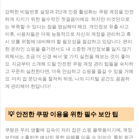
강력한 비밀번호 설정과 2단계 인증 활성화는 쿠팡 계정을 안전
하게 지키기 위한 필수적인 첫걸음이에요. 하지만 이것만으로
는 부족할 수 있다는 점을 명심해야 해요. 개인정보 유출 사고
이후, 사용자들은 더욱 능동적으로 자신의 계정을 관리하고 혹
시 모를 위험에 대비해야 할 필요성을 절감하고 있답니다. 편리
한 온라인 쇼핑을 즐기면서도 내 소중한 개인정보를 잃지 않기
위해서는, 조금 더 신경 써서 몇 가지 실천을 해보는 것이 좋아
요. 지금부터 소개해 드릴 안전한 쿠팡 계정 관리 팁들을 숙지하
고 꾸준히 실천한다면, 더욱 안심하고 쇼핑을 즐길 수 있을 거예
요. 마치 집 문단속을 철저히 하듯, 나의 디지털 공간도 꼼꼼하
게 관리해야 한답니다!
💡 안전한 쿠팡 이용을 위한 필수 보안 팁
쿠팡은 우리 생활에 깊숙이 자리 잡은 쇼핑 플랫폼이기에, 계정
보안에 소홀하면 예상치 못한 피해를 입을 수 있어요. 특히 최근