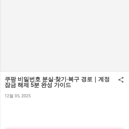
쿠팡 비밀번호 분실·찾기·복구 경로｜계정
잠금 해제 5분 완성 가이드
12월 05, 2025