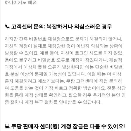
하나이기도 해요.
📞 고객센터 문의: 복잡하거나 의심스러운 경우
하지만 간혹 비밀번호 재설정으로도 문제가 해결되지 않거나,
자신의 계정이 실제로 해킹당한 것이 아닌지 의심되는 상황이
발생할 수 있어요. 예를 들어, 자신이 로그인 시도를 하지 않았
음에도 불구하고 비밀번호 오류로 계정이 잠겼다거나, 재설정
과정에서 예상치 못한 오류가 발생한다면 이는 단순한 비밀번
호 분실 이상의 문제일 가능성이 있답니다. 이럴 때는 더 이상
혼자 해결하려고 애쓰기보다는, 쿠팡 고객센터에 직접 문의하
여 도움을 받는 것이 가장 빠르고 정확한 방법이에요. 전문 상담
원을 통해 계정 상태를 확인하고, 필요한 경우 추가적인 본인 인
증 절차나 계정 복구 절차를 안내받을 수 있답니다.
💻 쿠팡 판매자 센터(윙) 계정 잠금은 다를 수 있어요!