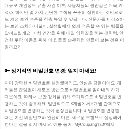
대규모 개인정보 유출 사건 이후, 사용자들의 불안감은 더욱 커
졌죠. 하지만 몇 가지 간단한 수칙을 꾸준히 실천하는 것만으로
도 계정 보안 수준을 한층 높일 수 있답니다. 전문가들이 강조하
는 보안 조치와 더불어, 실생활에서 쉽게 적용할 수 있는 팁들을
알려드릴게요. 마치 건강을 위해 매일 양치질을 하는 것처럼, 안
전한 쿠팡 이용을 위해 이 팁들을 습관처럼 만들어 보는 것은 어
떨까요?
🔑 정기적인 비밀번호 변경: 잊지 마세요!
이미 강력한 비밀번호를 설정했더라도, 안심은 금물이에요. 해
커들은 끊임없이 새로운 방법으로 비밀번호를 알아내려 하기
때문이죠. 따라서 보안 강화를 위해 주기적으로 비밀번호를 변
경하는 것이 중요해요. 일반적으로 3개월에서 6개월 간격으로
비밀번호를 변경하는 것이 권장된답니다. 비밀번호를 변경할
때는 이전 비밀번호와 완전히 다른, 새로운 조합으로 설정해야
한다는 점을 잊지 마세요. 예를 들어, 'MyCoupang123!'에서