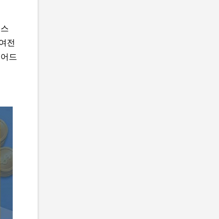
택스
 여전
풀어드