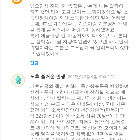
읽으면서 진짜 “왜 옆집은 받는데 나는 탈락이
글
지?” 했던 답이 조금 보이는 느낌이었어요 😭 소
득인정액이랑 재산 소득환산 이런 말이 어려웠
는데, 4%로 계산된다는 기준이랑 기본공제 개념
을 쉽게 풀어주셔서 머릿속이 정리됐어요.
특히 예금이랑 집, 자동차까지 다 소득으로 본다
는 점이랑, 고급 차량·회원권이 있으면 바로 탈락
위험이라는 부분은 부모님께 꼭 알려드려야겠다
고 생각했어요.
답글
노후 즐거운 인생
2025년 12월 9일 오후 2:33
기초연금의 핵심 변화는 물가상승률을 반영하여
선정기준액과 최대 지급액이 상향될 것으로 예
상되어, 작년 탈락자도 재신청 기회가 생긴다는
정보네요. 수급 자격은 만 65세 이상, 국내 거주
요건 외에 소득인정액이 선정기준액(단독가구
약 225만원) 이하인 **소득 하위 70%**에 해당
해야 합니다. **재산(집, 자동차 등)**이 소득으
로 환산되어 계산되므로, 첫 신청 전 모의계산을
통해 탈락을 방지하고 감액 없이 100%를 받을
수 있도록 준비하는 것이 중요하겠습니다. 감사