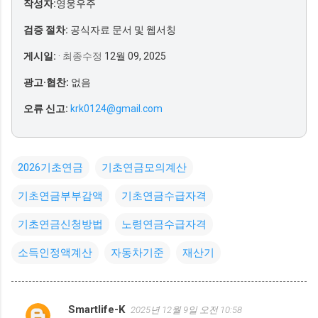
작성자:
영웅우주
검증 절차:
공식자료 문서 및 웹서칭
게시일:
· 최종수정
12월 09, 2025
광고·협찬:
없음
오류 신고:
krk0124@gmail.com
2026기초연금
기초연금모의계산
기초연금부부감액
기초연금수급자격
기초연금신청방법
노령연금수급자격
소득인정액계산
자동차기준
재산기
Smartlife-K
2025년 12월 9일 오전 10:58
댓