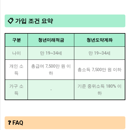
📋 가입 조건 요약
구분
청년미래적금
청년도약계좌
나이
만 19~34세
만 19~34세
개인 소
총급여 7,500만 원 이
총소득 7,500만 원 이하
득
하
가구 소
기준 중위소득 180% 이
-
득
하
❓ FAQ