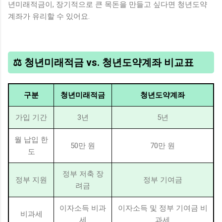
년미래적금이, 장기적으로 큰 목돈을 만들고 싶다면 청년도약
계좌가 유리할 수 있어요.
⚖️ 청년미래적금 vs. 청년도약계좌 비교표
구분
청년미래적금
청년도약계좌
가입 기간
3년
5년
월 납입 한
50만 원
70만 원
도
정부 저축 장
정부 지원
정부 기여금
려금
이자소득 비과
이자소득 및 정부 기여금 비
비과세
세
과세