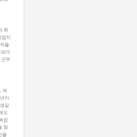
의 취
취업지
이직을
형보다
 근무
 재
청년이
 생길
 제도
 복잡
을 찾
단을