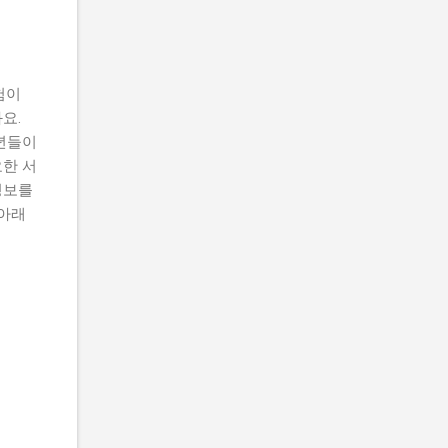
험이
요.
년들이
한 서
정보를
 아래