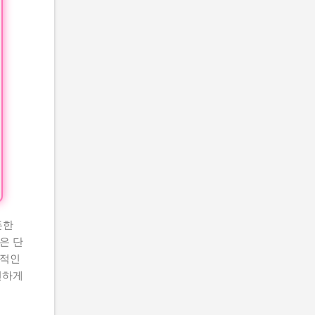
든한
은 단
공적인
연하게