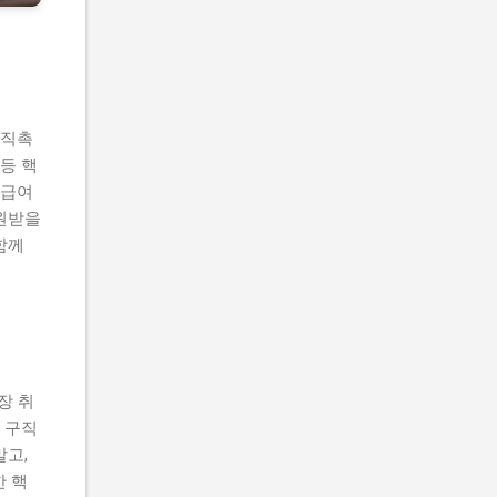
구직촉
등 핵
업급여
원받을
함께
장 취
 구직
말고,
한 핵