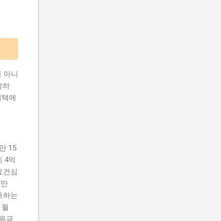
 아니
정하
혜택에
 15
 4억
'요건심
(만
충족하는
 월
지원금