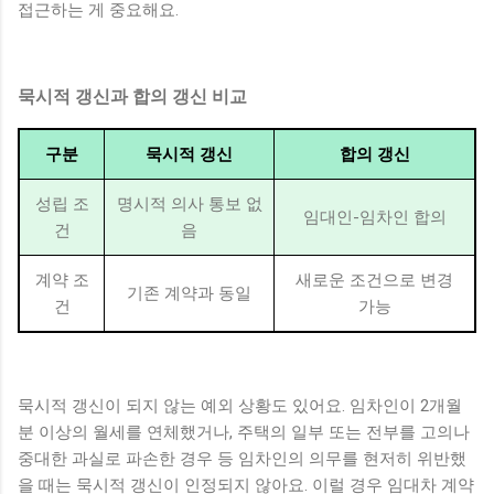
접근하는 게 중요해요.
묵시적 갱신과 합의 갱신 비교
구분
묵시적 갱신
합의 갱신
성립 조
명시적 의사 통보 없
임대인-임차인 합의
건
음
계약 조
새로운 조건으로 변경
기존 계약과 동일
건
가능
묵시적 갱신이 되지 않는 예외 상황도 있어요. 임차인이 2개월
분 이상의 월세를 연체했거나, 주택의 일부 또는 전부를 고의나
중대한 과실로 파손한 경우 등 임차인의 의무를 현저히 위반했
을 때는 묵시적 갱신이 인정되지 않아요. 이럴 경우 임대차 계약